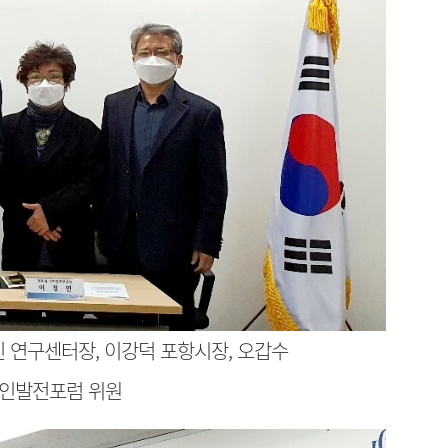
 연구센터장, 이강덕 포항시장, 오갑수
체인발전포럼 위원