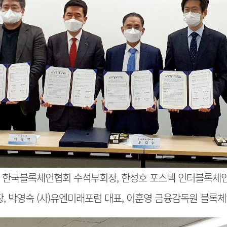
조용 한국블록체인협회 수석부회장, 한성호 포스텍 인터블록체인
 박영숙 (사)유엔미래포럼 대표, 이훈영 금융감독원 블록