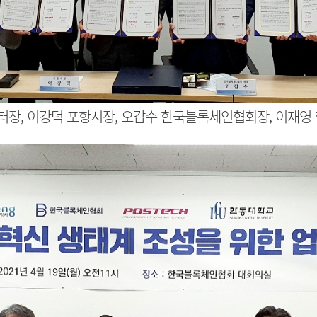
센터장, 이강덕 포항시장, 오갑수 한국블록체인협회장, 이재