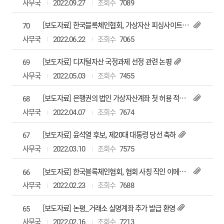
사무국
2022.09.27
7089
[보도자료] 한국블록체인협회, 가상자산 피싱사이트 예방서비스 개시
70
사무국
2022.06.22
7065
[보도자료] 디지털자산 국정과제 선정 관련 논평
69
사무국
2022.05.03
7455
[보도자료] 은행권의 법인 가상자산계좌 첫 허용 적극 환영
68
사무국
2022.04.07
7674
[보도자료] 윤석열 후보, 제20대 대통령 당선 축하
67
사무국
2022.03.10
7575
[보도자료] 한국블록체인협회, 협회 사칭 직인 이메일 주의 당부
66
사무국
2022.02.23
7688
[보도자료] 논평_거래소 실명계좌 추가 발급 환영
65
사무국
2022.02.16
7213