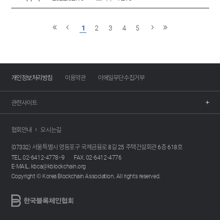
1
2
3
4
5
개인정보처리방침
이용약관
이메일무단수집거부
관련사이트
협회안내
오시는길
(07332) 서울특별시 영등포구 국제금융로 8길 25 주택건설회관 6층 618호
TEL. 02-6412-4778~9
FAX. 02-6412-4776
E-MAIL. kbca@kblockchain.org
Copyright © Korea Blockchain Association. All rights reserved.