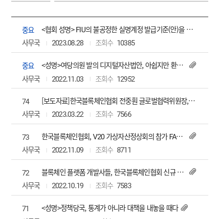
<협회 성명> FIU의 불공정한 실명계정 발급기준(안)을 유보하라
중요
사무국
2023.08.28
10385
<성명>여당의원 발의 디지털자산법안, 아쉽지만 환영하는 바이다
중요
사무국
2022.11.03
12952
[보도자료]한국블록체인협회 전중훤 글로벌협력위원장, IDAXA 공동의장 선출
74
사무국
2023.03.22
7566
한국블록체인협회, V20 가상자산정상회의 참가 FATF 등 글로벌규제기관과 정책논의
73
사무국
2022.11.09
8711
블록체인 플랫폼 개발사들, 한국블록체인협회 신규 가입
72
사무국
2022.10.19
7583
<성명>정책당국, 통계가 아니라 대책을 내놓을 때다
71