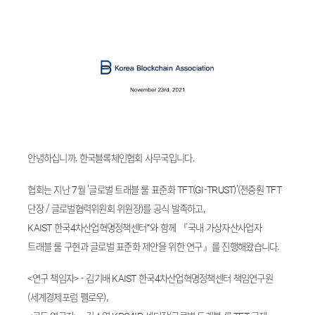
안녕하십니까. 한국블록체인협회 사무국입니다.
협회는 지난 7월 '글로벌 트래블 룰 표준화 TFT(GI-TRUST)'(전중훤 TFT
단장 / 글로벌협력위원회 위원장)를 공식 발족하고,
KAIST 한국4차산업혁명정책센터*와 함께 『국내 가상자산사업자
트래블 룰 구현과 글로벌 표준화 제안을 위한 연구』를 진행해왔습니다.
<연구 책임자> - 김기배 KAIST 한국4차산업혁명정책센터 책임연구원
(세계경제포럼 펠로우),