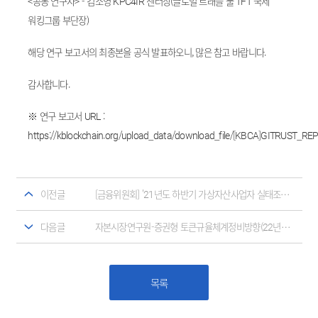
<공동 연구자> - 김소영 KPC4IR 센터장(글로벌 트래블 룰 TFT 국제
워킹그룹 부단장)
해당 연구 보고서의 최종본을 공식 발표하오니, 많은 참고 바랍니다.
감사합니다.
※ 연구 보고서 URL :
https://kblockchain.org/upload_data/download_file/[KBCA]GITRUST_REP
이전글
[금융위원회] '21년도 하반기 가상자산사업자 실태조사 결과
다음글
자본시장연구원-증권형 토큰규율체계정비방향(22년9월06발표)
목록