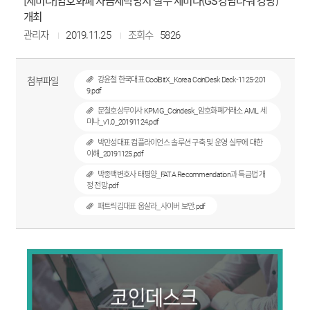
[세미나]암호화폐 자금세탁방지 실무 세미나(GS강남타워 강당)
개최
관리자
2019.11.25
조회수
5826
첨부파일
강윤철 한국대표 CoolBitX_Korea CoinDesk Deck-1125-201
9.pdf
문철호상무이사 KPMG_Coindesk_암호화폐거래소 AML 세
미나_v1.0_20191124.pdf
박만성대표 컴플라이언스 솔루션 구축 및 운영 실무에 대한
이해_20191125.pdf
박종백변호사 태평양_FATA Recommendation과 특금법 개
정 전망.pdf
패트릭김대표 웁살라_사이버 보안.pdf