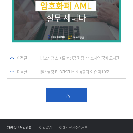
이전글
[심포지엄]스마트 혁신금융 정책심포지엄(국회 도서관 대강당) 자료
다음글
[월간동향]BLOCKCHAIN 동향과 이슈-제10호
목록
개인정보처리방침
이용약관
이메일무단수집거부