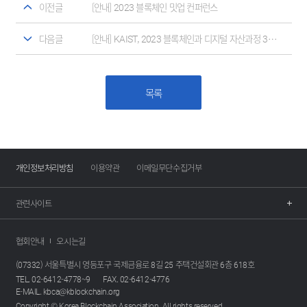
이전글
[안내] 2023 블록체인 밋업 컨퍼런스
다음글
[안내] KAIST, 2023 블록체인과 디지털 자산과정 3기 과정생 모집
목록
개인정보처리방침
이용약관
이메일무단수집거부
관련사이트
협회안내
오시는길
(07332) 서울특별시 영등포구 국제금융로 8길 25 주택건설회관 6층 618호
TEL. 02-6412-4778~9
FAX. 02-6412-4776
E-MAIL. kbca@kblockchain.org
Copyright © Korea Blockchain Association. All rights reserved.