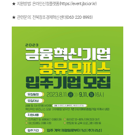
★ 지원방법: 온라인신청플랫폼(
https://event.jbci.or.kr)​
★ 관련문의: 전북창조경제혁신센터(063-220-8993)