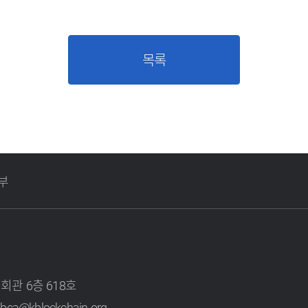
목록
부
회관 6층 618호
kbca@kblockchain.org