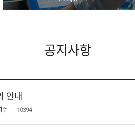
공지사항
의 안내
회수
10394