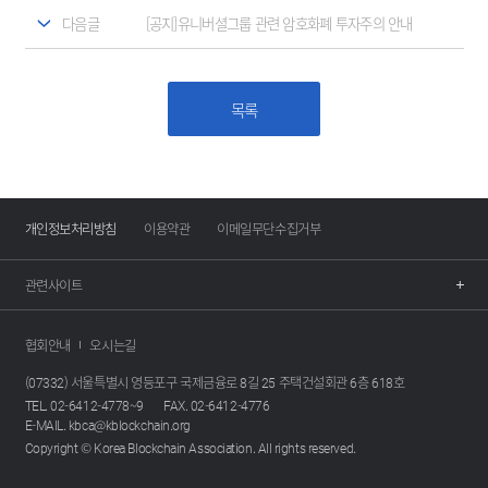
다음글
[공지]유니버셜그룹 관련 암호화폐 투자주의 안내
목록
개인정보처리방침
이용약관
이메일무단수집거부
관련사이트
협회안내
오시는길
(07332) 서울특별시 영등포구 국제금융로 8길 25 주택건설회관 6층 618호
TEL. 02-6412-4778~9
FAX. 02-6412-4776
E-MAIL. kbca@kblockchain.org
Copyright © Korea Blockchain Association. All rights reserved.