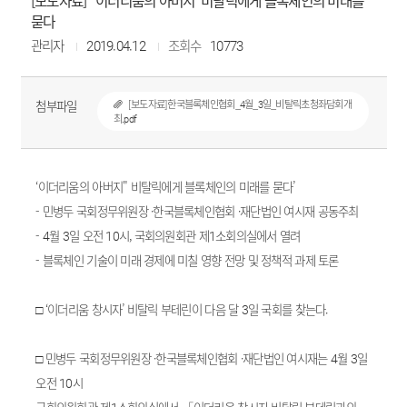
[보도자료] ' 이더리움의 아버지' 비탈릭에게 블록체인의 미래를
묻다
관리자
2019.04.12
조회수
10773
첨부파일
[보도자료]한국블록체인협회_4월_3일_비탈릭초청좌담회개
최.pdf
‘이더리움의 아버지" 비탈릭에게 블록체인의 미래를 묻다’
- 민병두 국회정무위원장 ·한국블록체인협회 ·재단법인 여시재 공동주최
- 4월 3일 오전 10시, 국회의원회관 제1소회의실에서 열려
- 블록체인 기술이 미래 경제에 미칠 영향 전망 및 정책적 과제 토론
□ ‘이더리움 창시자’ 비탈릭 부테린이 다음 달 3일 국회를 찾는다.
□ 민병두 국회정무위원장 ·한국블록체인협회 ·재단법인 여시재는 4월 3일
오전 10시