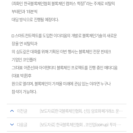
(최화인 한국블록체인협회 블록체인 캠퍼스 학장)"라는 주제로 비탈릭
부테린과 15분씩
대담 방식으로 진행될 예정이다.
□ 스마트컨트렉트를 도입한 이더리움의 개발로 블록체인기술의 새로운
장을 연 비탈릭과
의 심도깊은 대화를 위해 기획된 이번 행사는 블록체인 전문 핀테크
기업인 코인플러
그(대표 어준선)와 아이텐티티 블록체인 프로젝트를 진행 중인 메타디움
(대표 박훈)후
원으로 열리며, 블록체인이 가져올 미래에 관심 있는 이라면 누구나
참석이 가능하다.
이전글
[보도자료]한국블록체인협회, 신임 암호화폐거래소 운영위원장에 허백영 (비티씨코리아닷컴 경영위원)신규 선임
다음글
[보도자료] 한국블록체인협회 , 코인업(coinup) 투자 주의 안내