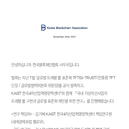
안녕하십니까. 한국블록체인협회 사무국입니다.
협회는 지난 7월 '글로벌 트래블 룰 표준화 TFT(GI-TRUST)'(전중훤 TFT
단장 / 글로벌협력위원회 위원장)를 공식 발족하고,
KAIST 한국4차산업혁명정책센터*와 함께 『국내 가상자산사업자
트래블 룰 구현과 글로벌 표준화 제안을 위한 연구』를 진행해왔습니다.
<연구 책임자> - 김기배 KAIST 한국4차산업혁명정책센터 책임연구원
(세계경제포럼 펠로우),