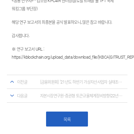
<공동 연구자> - 김소영 KPC4IR 센터장(글로벌 트래블 룰 TFT 국제
워킹그룹 부단장)
해당 연구 보고서의 최종본을 공식 발표하오니, 많은 참고 바랍니다.
감사합니다.
※ 연구 보고서 URL :
https://kblockchain.org/upload_data/download_file/[KBCA]GITRUST_REP
이전글
[금융위원회] '21년도 하반기 가상자산사업자 실태조사 결과
다음글
자본시장연구원-증권형 토큰규율체계정비방향(22년9월06발표)
목록